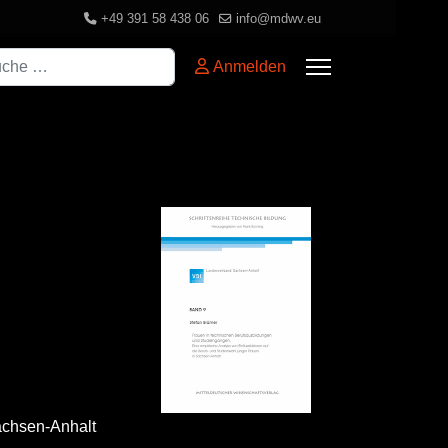
+49 391 58 438 06
info@mdwv.eu
hen
Anmelden
Sachsen-Anhalt